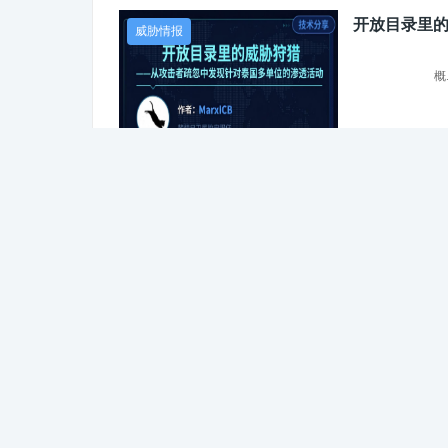
开放目录里的
威胁情报
概..
liuyutong 
【漏洞预警】Ng
威胁情报
一、基本信息项目内容报
03月09日...
江思煦 153