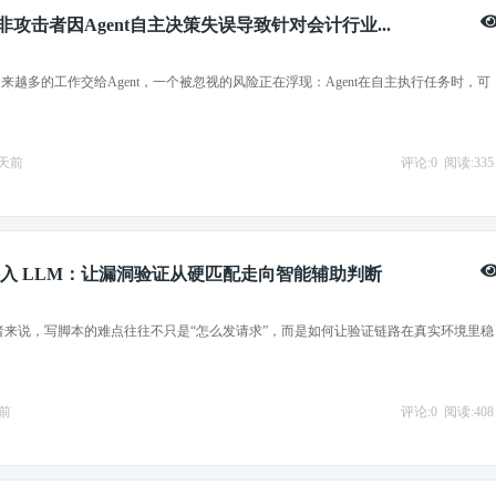
示南非攻击者因Agent自主决策失误导致针对会计行业...
来越多的工作交给Agent，一个被忽视的风险正在浮现：Agent在自主执行任务时，可
11天前
评论:0
阅读:335
C 接入 LLM：让漏洞验证从硬匹配走向智能辅助判断
 作者来说，写脚本的难点往往不只是“怎么发请求”，而是如何让验证链路在真实环境里稳
天前
评论:0
阅读:408