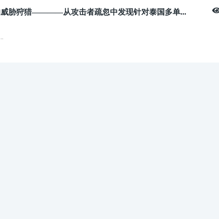
威胁狩猎————从攻击者疏忽中发现针对泰国多单...
.
37天前
评论:0
阅读:1814
inx UI /api/backup 未授权访问漏洞情报预警...
告名称NginxUI/api/backup未授权访问漏洞（CVE-2026-27944）报告时间2026
天前
评论:0
阅读:9288