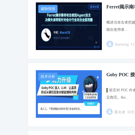
Ferret揭
威胁情报
概述当攻击者把越
能在使用者...
liuyutong 
Goby PO
技术分析
▌前言对 POC
定跑完。&n...
匿名者 18